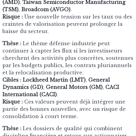
(AMD)
,
Taiwan Semiconductor Manufacturing
(TSM)
,
Broadcom (AVGO)
.
Risque :
Une nouvelle tension sur les taux ou des
craintes de valorisation peuvent prolonger la
baisse du secteur.
Thèse :
Le thème défense-industrie peut
continuer à capter les flux si les investisseurs
cherchent des activités plus concrètes, soutenues
par les budgets publics, les contrats pluriannuels
et la relocalisation productive.
Cibles :
Lockheed Martin (LMT)
,
General
Dynamics (GD)
,
General Motors (GM)
,
CACI
International (CACI)
.
Risque :
Ces valeurs peuvent déjà intégrer une
partie des bonnes nouvelles, avec un risque de
consolidation à court terme.
Thèse :
Les dossiers de qualité qui combinent
discipline financière et retour aux actionnaires