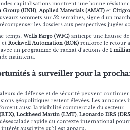
andes capitalisations montrent une bonne résistanc
h Group (UNH)
,
Applied Materials (AMAT)
et
Citigr
ouveaux sommets sur 52 semaines, signe d’un march
récompenser les dossiers aux perspectives jugées so
e temps,
Wells Fargo (WFC)
anticipe une hausse de
, et
Rockwell Automation (ROK)
renforce le retour 
 avec un programme de rachat d’actions de
1 millia
nde maintenu.
rtunités à surveiller pour la procha
aleurs de défense et de sécurité peuvent continuer 
ensions géopolitiques restent élevées. Les annonces i
orcent aussi la visibilité commerciale du secteur.
(RTX)
,
Lockheed Martin (LMT)
,
Leonardo DRS (DRS
ésescalade rapide du contexte international pourra
intérêt aussi vite qu’il est apparu.