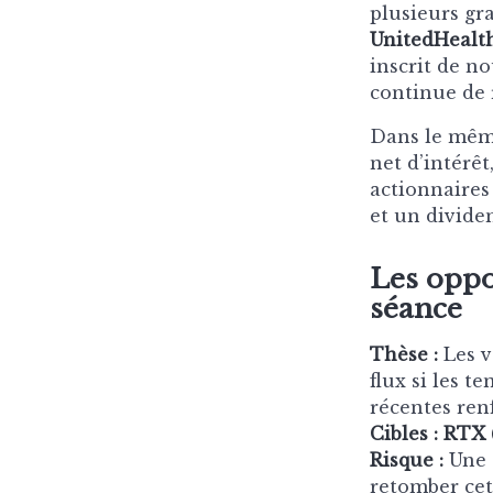
plusieurs gr
UnitedHealt
inscrit de n
continue de 
Dans le mêm
net d’intérêt
actionnaires
et un divide
Les oppo
séance
Thèse :
Les v
flux si les t
récentes renf
Cibles :
RTX 
Risque :
Une d
retomber cet 