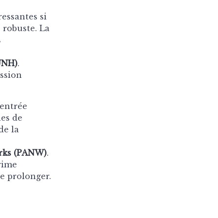
ressantes si
 robuste. La
s
UNH)
.
ssion
’entrée
les de
de la
orks (PANW)
.
prime
e prolonger.