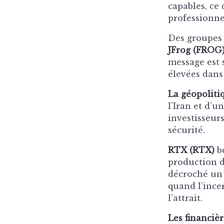
capables, ce
professionne
Des groupe
JFrog (FROG
message est 
élevées dans 
La géopolitiq
l’Iran et d’
investisseurs
sécurité.
RTX (RTX)
bé
production d
décroché un
quand l’ince
l’attrait.
Les financièr