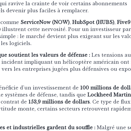
 qui ravive la crainte de voir certains abonnements
ls devenir plus faciles à remplacer.
s comme
ServiceNow (NOW)
,
HubSpot (HUBS)
,
Five9
)
illustrent cette nervosité. Pour un investisseur part
simple : le marché devient plus exigeant sur les val
les logiciels.
ue soutient les valeurs de défense :
Les tensions au
un incident impliquant un hélicoptère américain ont
 vers les entreprises jugées plus défensives ou expo
néficie d’un investissement de
100 millions de doll
e systèmes de défense, tandis que
Lockheed Martin
 contrat de
153,9 millions de dollars
. Ce type de flu
rtitude monte, certains secteurs retrouvent rapide
es et industrielles gardent du souffle :
Malgré une sé