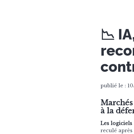
📉 IA
reco
cont
publié le : 1
Marchés p
à la défe
Les logiciels
reculé après 