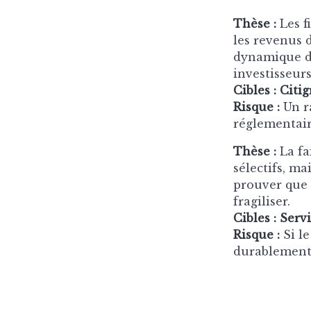
Thèse :
Les f
les revenus d
dynamique d
investisseurs
Cibles :
Citig
Risque :
Un r
réglementair
Thèse :
La fa
sélectifs, ma
prouver que l
fragiliser.
Cibles :
Serv
Risque :
Si le
durablement 