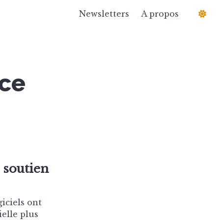
Newsletters
A propos
nce
, soutien
iciels ont
ielle plus