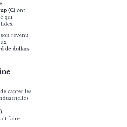
e.
oup (C)
ont
é qui
lides.
 son revenu
aux
rd de dollars
ine
de capter les
ndustrielles
)
.
it faire