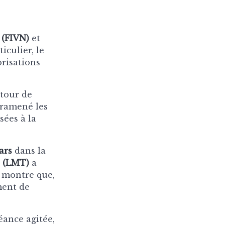
 (FIVN)
et
iculier, le
orisations
tour de
 ramené les
sées à la
ars
dans la
 (LMT)
a
x montre que,
ment de
ance agitée,