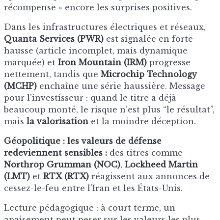
récompense » encore les surprises positives.
Dans les infrastructures électriques et réseaux,
Quanta Services (PWR)
est signalée en forte
hausse (article incomplet, mais dynamique
marquée) et
Iron Mountain (IRM)
progresse
nettement, tandis que
Microchip Technology
(MCHP)
enchaîne une série haussière. Message
pour l’investisseur : quand le titre a déjà
beaucoup monté, le risque n’est plus “le résultat”,
mais
la valorisation
et la moindre déception.
Géopolitique : les valeurs de défense
redeviennent sensibles :
des titres comme
Northrop Grumman (NOC)
,
Lockheed Martin
(LMT)
et
RTX (RTX)
réagissent aux annonces de
cessez-le-feu entre l’Iran et les États-Unis.
Lecture pédagogique : à court terme, un
apaisement peut peser sur les valeurs les plus